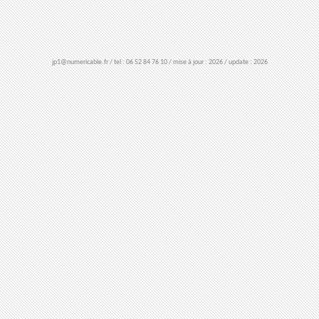
jp1@numericable.fr / tel : 06 52 84 76 10 / mise à jour : 2026 / update : 2026